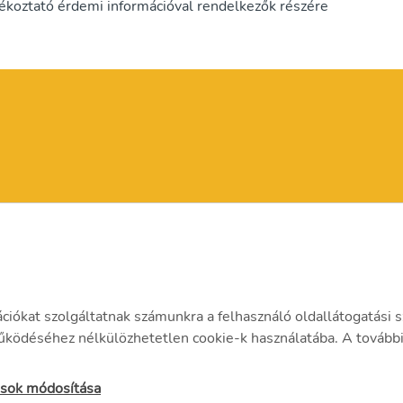
jékoztató érdemi információval rendelkezők részére
ációkat szolgáltatnak számunkra a felhasználó oldallátogatási s
ödéséhez nélkülözhetetlen cookie-k használatába. A további 
tások módosítása