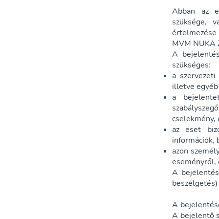
Abban az es
szüksége, v
értelmezése 
MVM NUKA Zr
A bejelenté
szükséges:
a szervezeti
illetve egyé
a bejelente
szabályszegő 
cselekmény, 
az eset biz
információk, 
azon személy
eseményről, 
A bejelentés
beszélgetés)
A bejelentés
A bejelentő 