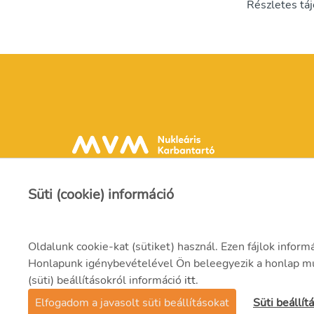
Részletes tá
Süti (cookie) információ
Oldalunk cookie-kat (sütiket) használ. Ezen fájlok inform
Honlapunk igénybevételével Ön beleegyezik a honlap műk
(süti) beállításokról információ
itt
.
© 2021 MVM NUKA Zrt.
Elfogadom a javasolt süti beállításokat
Süti beállí