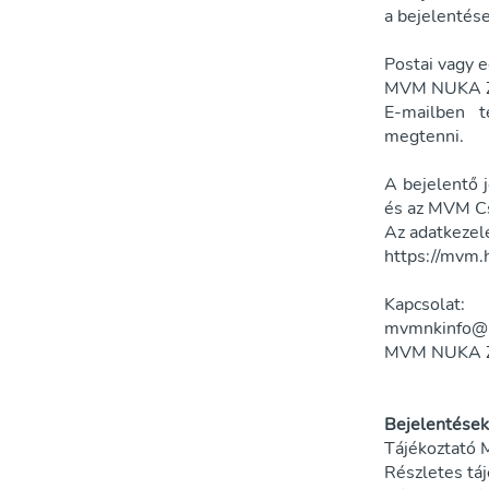
a bejelentése
Postai vagy 
MVM NUKA Zrt
E-mailben t
megtenni.
A bejelentő j
és az MVM Cs
Az adatkezelé
https://mvm.
Kapcsolat:
mvmnkinfo@
MVM NUKA Z
Bejelentése
Tájékoztató
Részletes tá