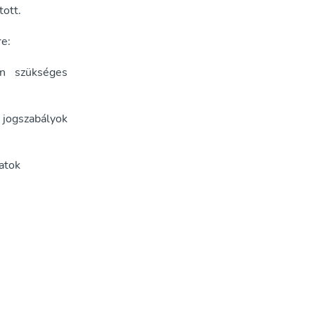
tott.
e:
n szükséges
ó jogszabályok
atok