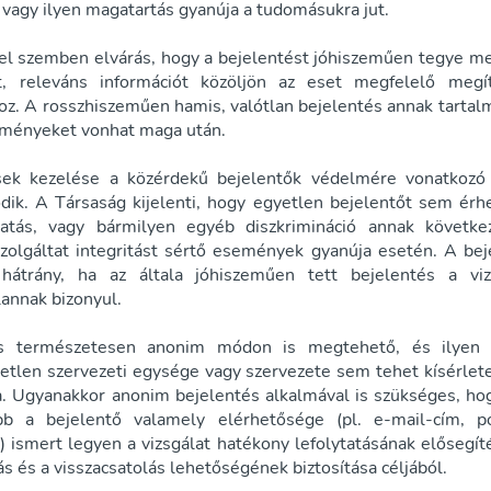
 vagy ilyen magatartás gyanúja a tudomásukra jut.
el szemben elvárás, hogy a bejelentést jóhiszeműen tegye m
rt, releváns információt közöljön az eset megfelelő megí
hoz. A rosszhiszeműen hamis, valótlan bejelentés annak tartal
zményeket vonhat maga után.
sek kezelése a közérdekű bejelentők védelmére vonatkozó 
dik. A Társaság kijelenti, hogy egyetlen bejelentőt sem ér
klatás, vagy bármilyen egyéb diszkrimináció annak követke
szolgáltat integritást sértő események gyanúja esetén. A bej
hátrány, ha az általa jóhiszeműen tett bejelentés a viz
annak bizonyul.
s természetesen anonim módon is megtehető, és ilyen
etlen szervezeti egysége vagy szervezete sem tehet kísérlete
a. Ugyanakkor anonim bejelentés alkalmával is szükséges, ho
ább a bejelentő valamely elérhetősége (pl. e-mail-cím, p
) ismert legyen a vizsgálat hatékony lefolytatásának elősegít
s és a visszacsatolás lehetőségének biztosítása céljából.