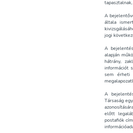
tapasztalnak,
A bejelentőv
általa isme
kivizsgálásá
jogi követke
A bejelenté
alapján műkö
hátrány, za
információt 
sem érheti 
megalapozatl
A bejelenté
Társaság egy
azonosításár
előtt legal
postafiók cím
információadá