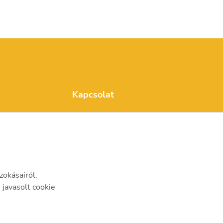
Kapcsolat
mvmnkinfo@mvmnk.hu
7030 Paks, 8803/17. hrsz.
+36-20/887-5218
zokásairól.
javasolt cookie