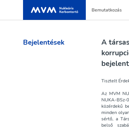
Bemutatkozás
A társa
Bejelentések
korrupc
bejelen
Tisztelt Érde
Az MVM NUKA
NUKA-BSz-05
közérdekű b
minden olyan 
sértő, a Tár
belső szabá