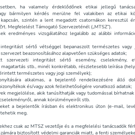
etben, ha valamely érdeklődőnek etikai jellegű tanács
agy bármilyen kérdés merülne fel valakiben az etikai k
kapcsán, szintén a lent megadott csatornákon keresztül é
t. Megfelelést Támogató Szervezeténél („MTSZ”).
sek eredményes vizsgálatához legalább az alábbi informác
 integritást sértő vétséggel bepanaszolt természetes vagy 
b szervezet beazonosításához alapvetően szükséges adatok;
tt szervezeti integritást sértő esemény, cselekmény, et
magatartás stb., minél konkrétabb, részletesebb leírása (hely
érintett természetes vagy jogi személyek);
onyítására alkalmas, a bejelentő rendelkezésére álló d
bizonyítékok és/vagy azok fellelhetőségére vonatkozó adatok;
ek megjelölése, akik tanúsíthatják vagy tudomással bírhatnak 
cselekményről, annak körülményeiről stb.
eket a bejelentők írásban és elektronikus úton (e-mail, lev
 tehetik meg.
ekhez csak az MTSZ vezetője és a megfelelési tanácsadók fér
számára biztosított védelmi garanciák miatt, a fenti személye