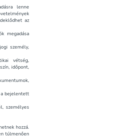
adásra lenne
övetelmények
rdeklődhet az
iók megadása
jogi személy,
ikai vétség,
szín, időpont,
okumentumok,
a bejelentett
él, személyes
hetnek hozzá.
ken túlmenően