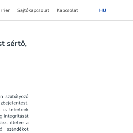
rrier
Sajtókapcsolat
Kapcsolat
HU
urrent)
(current)
(current)
t sértő,
n szabályozó
bejelentést,
 is tehetnek
g integritását
ex, illetve a
ló szándékot