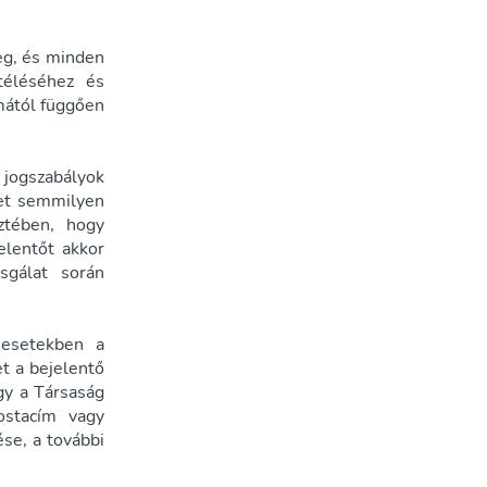
eg, és minden
téléséhez és
mától függően
jogszabályok
het semmilyen
ztében, hogy
elentőt akkor
sgálat során
 esetekben a
t a bejelentő
gy a Társaság
ostacím vagy
ése, a további