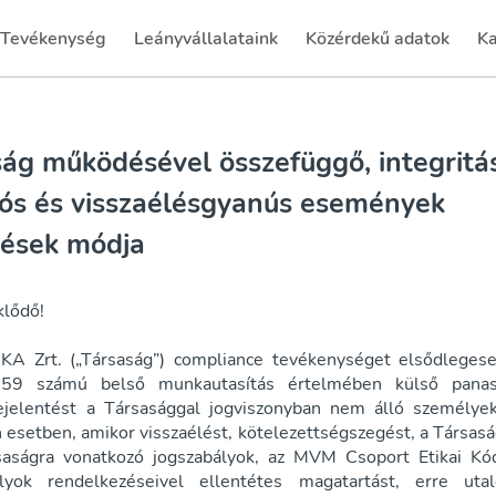
Tevékenység
Leányvállalataink
Közérdekű adatok
Ka
(current)
(current)
(c
ság működésével összefüggő, integritás
iós és visszaélésgyanús események
tések módja
klődő!
 Zrt. („Társaság”) compliance tevékenységet elsődlegese
9 számú belső munkautasítás értelmében külső panasz
ejelentést a Társasággal jogviszonyban nem álló személyek
esetben, amikor visszaélést, kötelezettségszegést, a Társasá
saságra vonatkozó jogszabályok, az MVM Csoport Etikai Kód
lyok rendelkezéseivel ellentétes magatartást, erre uta