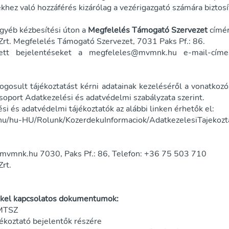
khez való hozzáférés kizárólag a vezérigazgató számára biztosí
egyéb kézbesítési úton a
Megfelelés Támogató Szervezet
címér
. Megfelelés Támogató Szervezet, 7031 Paks Pf.: 86.
ett bejelentéseket a
megfeleles@mvmnk.hu
e-mail-címe
ogosult tájékoztatást kérni adatainak kezeléséről a vonatkoz
oport Adatkezelési és adatvédelmi szabályzata szerint.
si és adatvédelmi tájékoztatók az alábbi linken érhetők el:
hu/hu-HU/Rolunk/KozerdekuInformaciok/AdatkezelesiTajekozt
mvmnk.hu
7030, Paks Pf.: 86, Telefon: +36 75 503 710
rt.
kkel kapcsolatos dokumentumok:
 MTSZ
jékoztató bejelentők részére