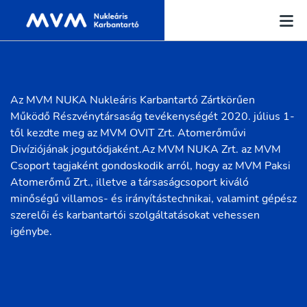
Az MVM NUKA Nukleáris Karbantartó Zártkörűen
Működő Részvénytársaság tevékenységét 2020. július 1-
től kezdte meg az MVM OVIT Zrt. Atomerőművi
Divíziójának jogutódjaként.Az MVM NUKA Zrt. az MVM
Csoport tagjaként gondoskodik arról, hogy az MVM Paksi
Atomerőmű Zrt., illetve a társaságcsoport kiváló
minőségű villamos- és irányítástechnikai, valamint gépész
szerelői és karbantartói szolgáltatásokat vehessen
igénybe.